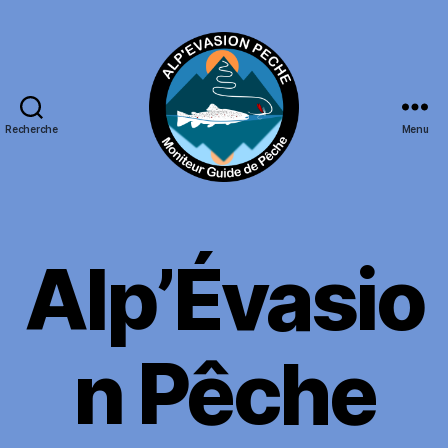
Recherche
Menu
Jérémy
Frarier
guide
de
Alp’Évasio
pêche
montagne
n Pêche